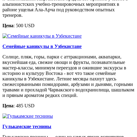
альпинистских учебно-тренировочных мероприятиях в
районе ущелья Ала-Арча под руководством опытных
тренеров.
Цена
: 500 USD
Семейные каникулы в Узбекистане
Солнце, пляж, горы, парки с аттракционами, аквапарки,
вкуснейшая еда, свежие овощи и фрукты, познавательные
мастер-классы, минимум переездов и ожившие экскурсы в
историю и культуру Востока - вот что такое семейные
каникулы в Узбекистане. Летние месяцы пахнут здесь
свежесорванными помидорами, арбузами и дынями, горными
травами и прохладой Чарвакского водохранилища, шашлыком
и пряным ароматом редких специй.
Цена
: 485 USD
Гулькамские теснины
Гулькамские теснины — один из самых ярких маршрутов