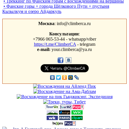
• Треккинг по Фанским горам c восхождениями на вершины
• Фанские горы + города Шёлкового Пути + пустыня
Кызылкум и озеро Айдаркуль
Москва
: info@climberca.ru
Консультации
:
+7966 065-53-44 - whatsapp/viber
https://t.me/ClimberCA
- telegram
e-mail:
your.climberca@ya.ru