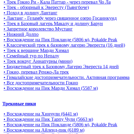
• Трек Гокио Ри - Кала Паттар - через перевал Чо Ла
• Трек - обзорный к Эвересту (Тьянгбоче)
• Поход в долину Лантанг
• Лактанг - Геламбу через священное озеро Госаинкунд
• Трек в Базовый лагерь Макалу и долину Барун
• Запретное королевство Мустанг
• Нижний Долпо
• Восхождение на Пик Покланде (5806 м), Pokalde Peak
• Классический трек к базовому лагерю Эвереста (16 дней)
• Трек к вершине Марди Химал
• Семейный тур по Непалу
• Трек вокруг Аннапурны (мини)
• Бюджетный трек к Базовому Лагерю Эвереста 14 дней
• Гокио, перевал Ренжо-Ла трек
• Гималайские достопримечательности. Активная программа
• Все достопримечательности Гокио
• Восхождение на Пик Марди Химал (5587 м)
Трековые пики
• Восхождение на Хинчули (6441 м)
• Восхождение на Пик Тарпу Чули (5663 м)
• Восхождение на Пик Покланде (5806 м), Pokalde Peak
• Восхождение на Айленд-пик (6189 м)