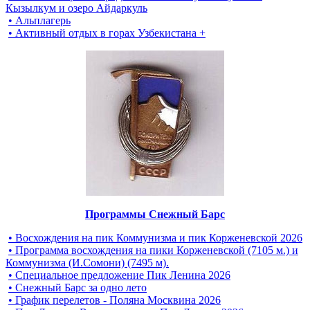
Кызылкум и озеро Айдаркуль
• Альплагерь
• Активный отдых в горах Узбекистана +
Программы Снежный Барс
• Восхождения на пик Коммунизма и пик Корженевской 2026
• Программа восхождения на пики Корженевской (7105 м.) и
Коммунизма (И.Сомони) (7495 м).
• Специальное предложение Пик Ленина 2026
• Снежный Барс за одно лето
• График перелетов - Поляна Москвина 2026