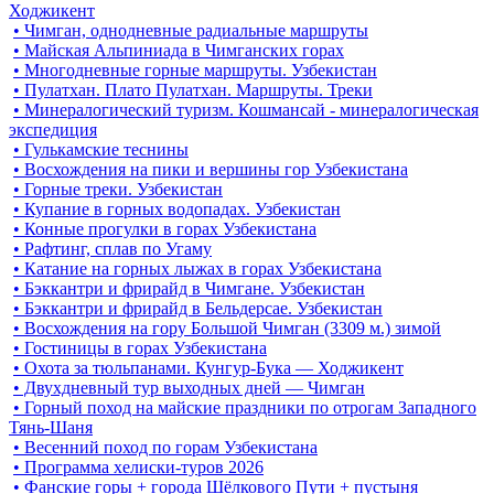
Ходжикент
• Чимган, однодневные радиальные маршруты
• Майская Альпиниада в Чимганских горах
• Многодневные горные маршруты. Узбекистан
• Пулатхан. Плато Пулатхан. Маршруты. Треки
• Минералогический туризм. Кошмансай - минералогическая
экспедиция
• Гулькамские теснины
• Восхождения на пики и вершины гор Узбекистана
• Горные треки. Узбекистан
• Купание в горных водопадах. Узбекистан
• Конные прогулки в горах Узбекистана
• Рафтинг, сплав по Угаму
• Катание на горных лыжах в горах Узбекистана
• Бэккантри и фрирайд в Чимгане. Узбекистан
• Бэккантри и фрирайд в Бельдерсае. Узбекистан
• Восхождения на гору Большой Чимган (3309 м.) зимой
• Гостиницы в горах Узбекистана
• Охота за тюльпанами. Кунгур-Бука — Ходжикент
• Двухдневный тур выходных дней — Чимган
• Горный поход на майские праздники по отрогам Западного
Тянь-Шаня
• Весенний поход по горам Узбекистана
• Программа хелиски-туров 2026
• Фанские горы + города Шёлкового Пути + пустыня