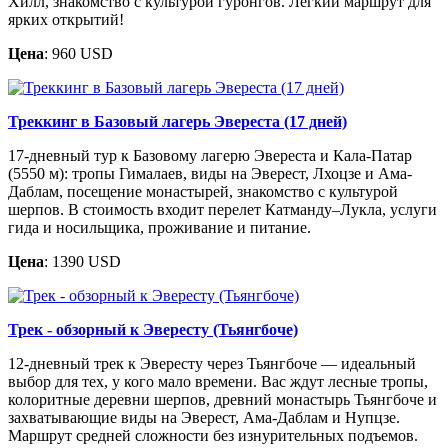
Хилл, знакомство с культурой гуронгов. Лёгкий маршрут для
ярких открытий!
Цена
: 960 USD
Треккинг в Базовый лагерь Эвереста (17 дней)
17-дневный тур к Базовому лагерю Эвереста и Кала-Патар
(5550 м): тропы Гималаев, виды на Эверест, Лхоцзе и Ама-
Даблам, посещение монастырей, знакомство с культурой
шерпов. В стоимость входит перелет Катманду–Лукла, услуги
гида и носильщика, проживание и питание.
Цена
: 1390 USD
Трек - обзорный к Эвересту (Тьянгбоче)
12-дневный трек к Эвересту через Тьянгбоче — идеальный
выбор для тех, у кого мало времени. Вас ждут лесные тропы,
колоритные деревни шерпов, древний монастырь Тьянгбоче и
захватывающие виды на Эверест, Ама-Даблам и Нупцзе.
Маршрут средней сложности без изнурительных подъемов.