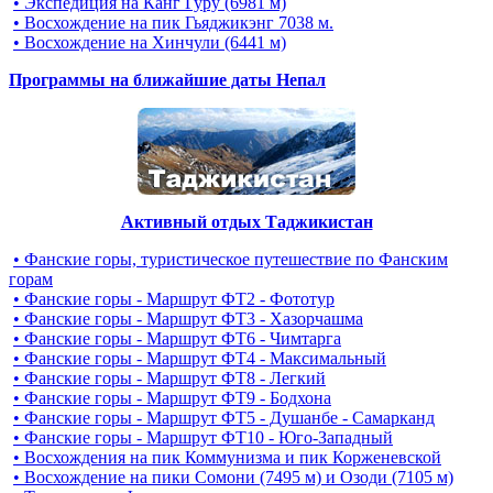
• Экспедиция на Канг Гуру (6981 м)
• Восхождение на пик Гьяджикэнг 7038 м.
• Восхождение на Хинчули (6441 м)
Программы на ближайшие даты Непал
Активный отдых Таджикистан
• Фанские горы, туристическое путешествие по Фанским
горам
• Фанские горы - Маршрут ФТ2 - Фототур
• Фанские горы - Маршрут ФТ3 - Хазорчашма
• Фанские горы - Маршрут ФТ6 - Чимтарга
• Фанские горы - Маршрут ФТ4 - Максимальный
• Фанские горы - Маршрут ФТ8 - Легкий
• Фанские горы - Маршрут ФТ9 - Бодхона
• Фанские горы - Маршрут ФТ5 - Душанбе - Самарканд
• Фанские горы - Маршрут ФТ10 - Юго-Западный
• Восхождения на пик Коммунизма и пик Корженевской
• Восхождение на пики Сомони (7495 м) и Озоди (7105 м)